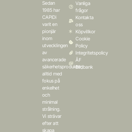
Sedan
Vanliga
1985 har
frågor
CAPiDi
Kontakta
varit en
oss
pionjär
Köpvillkor
inom
Cookie
utvecklingen
Policy
av
Integritetspolicy
avancerade
ÅF
säkerhetsprodukter,
Bildbank
alltid med
fokus på
enkelhet
och
minimal
strålning.
Vi strävar
efter att
skapa