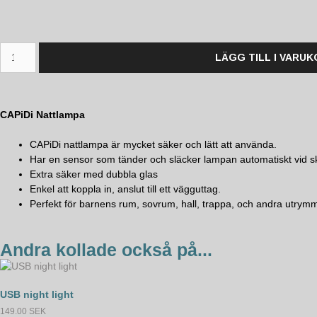
LÄGG TILL I VARU
CAPiDi Nattlampa
CAPiDi nattlampa är mycket säker och lätt att använda.
Har en sensor som tänder och släcker lampan automatiskt vid s
Extra säker med dubbla glas
Enkel att koppla in, anslut till ett vägguttag.
Perfekt för barnens rum, sovrum, hall, trappa, och andra utrym
Andra kollade också på...
USB night light
149.00
SEK