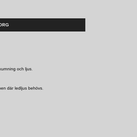
KORG
kumning och ljus.
men där ledljus behövs.