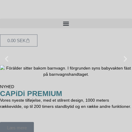
0.00
SEK
Din trygge partner, når dit barn
sover
NYHED
CAPiDi PREMIUM
Vores nye CAPiDi PREMIUM har lav stråling, over 200 timers
standbytid og en imponerende rækkevidde på op til 1000
Vores nyeste tilføjelse, med et stilrent design, 1000 meters
meter.
rækkevidde, op til 200 timers standbytid og en række andre funktioner.
Læs mere
Læs mere