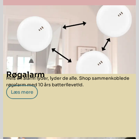
Røgalarm
Hvis én alarm lyder, lyder de alle. Shop sammenkoblede
røgalarm med 10 års batterilevetid.
Læs mere