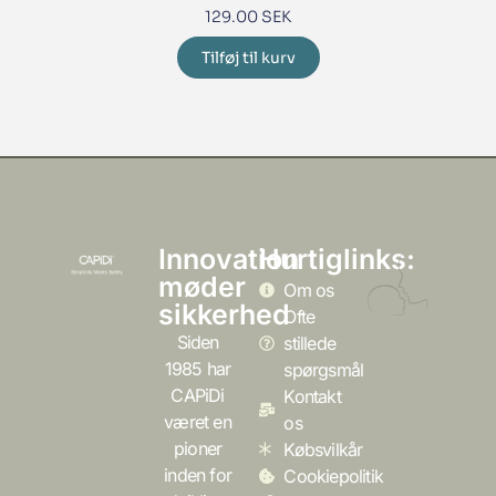
129.00
SEK
Tilføj til kurv
Innovation
Hurtiglinks:
møder
Om os
sikkerhed
Ofte
Siden
stillede
1985 har
spørgsmål
CAPiDi
Kontakt
været en
os
pioner
Købsvilkår
inden for
Cookiepolitik