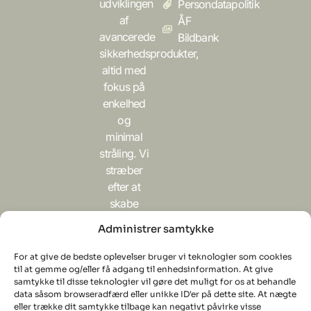
udviklingen
Persondatapolitik
af
ÅF
avancerede
Bildbank
sikkerhedsprodukter,
altid med
fokus på
enkelhed
og
minimal
stråling. Vi
stræber
efter at
skabe
tekniske
Administrer samtykke
løsninger,
der ikke
For at give de bedste oplevelser bruger vi teknologier som cookies
kun
til at gemme og/eller få adgang til enhedsinformation. At give
samtykke til disse teknologier vil gøre det muligt for os at behandle
beskytter,
data såsom browseradfærd eller unikke ID'er på dette site. At nægte
men også
eller trække dit samtykke tilbage kan negativt påvirke visse