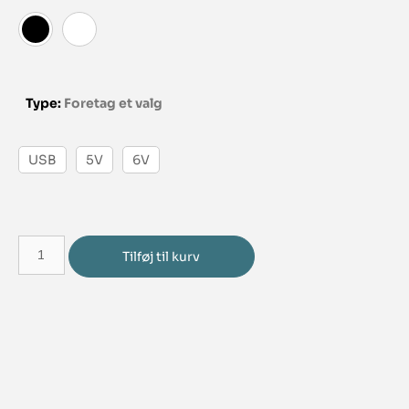
Type
:
Foretag et valg
USB
5V
6V
Tilføj til kurv