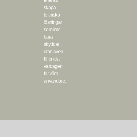
efter att
skapa
tekniska
lösningar
som inte
bara
skyddar
utan även
förenklar
vardagen
för våra
användare.