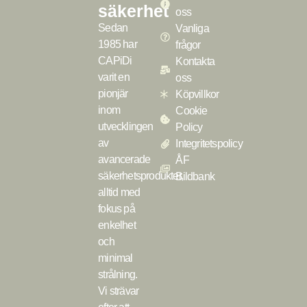
säkerhet
oss
Sedan
Vanliga
1985 har
frågor
CAPiDi
Kontakta
varit en
oss
pionjär
Köpvillkor
inom
Cookie
utvecklingen
Policy
av
Integritetspolicy
avancerade
ÅF
säkerhetsprodukter,
Bildbank
alltid med
fokus på
enkelhet
och
minimal
strålning.
Vi strävar