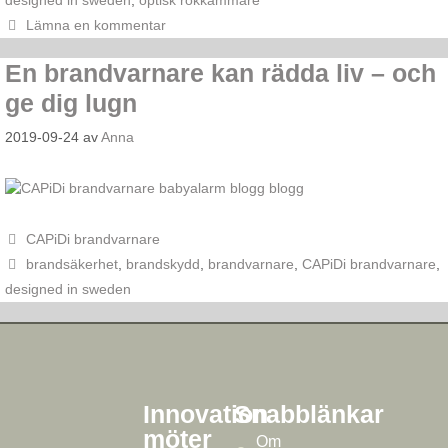
designed in sweden
,
optisk rökkammare
Lämna en kommentar
En brandvarnare kan rädda liv – och
ge dig lugn
2019-09-24
av
Anna
CAPiDi brandvarnare
brandsäkerhet
,
brandskydd
,
brandvarnare
,
CAPiDi brandvarnare
,
designed in sweden
Innovation
Snabblänkar
möter
Om